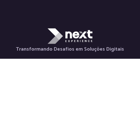
Transformando Desafios em Soluções Digitais
Holding
Serviços
Contato
Nova Horizon
Desenvolvimento
+55 48 98880-
La Via Itália
de Aplicativos
3847
Saluto Social
Desenvolvimento
contato@nextexper
Next Labs
Web
Newsletter