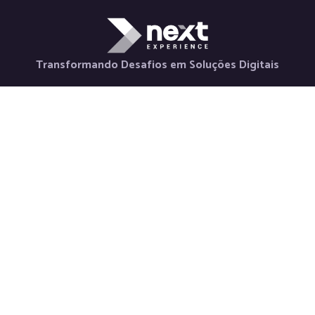
Transformando Desafios em Soluções Digitais
Holding
Serviços
Contato
Nova Horizon
Desenvolvimento
+55 48 98880-
La Via Itália
de Aplicativos
3847
Saluto Social
Desenvolvimento
contato@nextexper
Next Labs
Web
Newsletter
Weeby Space
Desenvolvimento
Inscreva-se para
Statisfy
Sistemas Web