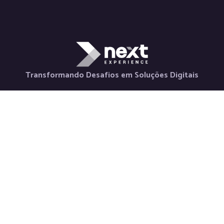
Transformando Desafios em Soluções Digitais
Holding
Serviços
Contato
Nova Horizon
Desenvolvimento
+55 48 98880-
La Via Itália
de Aplicativos
3847
Saluto Social
Desenvolvimento
contato@nextexper
Next Labs
Web
Newsletter