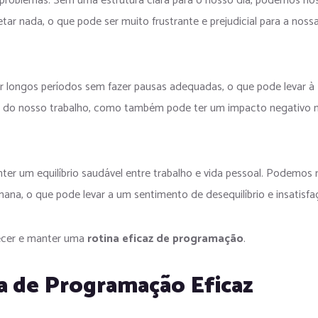
e problemas. Sem uma estrutura clara para o nosso dia, podemos no
ar nada, o que pode ser muito frustrante e prejudicial para a noss
 longos períodos sem fazer pausas adequadas, o que pode levar à
ade do nosso trabalho, como também pode ter um impacto negativo 
er um equilíbrio saudável entre trabalho e vida pessoal. Podemos 
mana, o que pode levar a um sentimento de desequilíbrio e insatisfa
lecer e manter uma
rotina eficaz de programação
.
 de Programação Eficaz