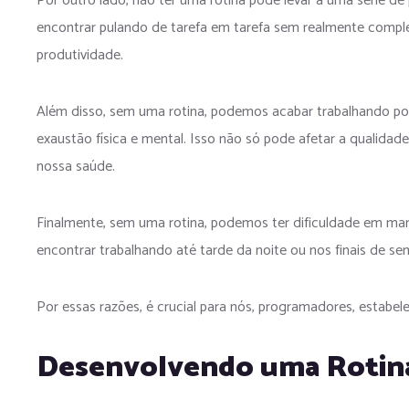
Por outro lado, não ter uma rotina pode levar a uma série d
encontrar pulando de tarefa em tarefa sem realmente complet
produtividade.
Além disso, sem uma rotina, podemos acabar trabalhando por
exaustão física e mental. Isso não só pode afetar a qualid
nossa saúde.
Finalmente, sem uma rotina, podemos ter dificuldade em mant
encontrar trabalhando até tarde da noite ou nos finais de se
Por essas razões, é crucial para nós, programadores, estabe
Desenvolvendo uma Rotina