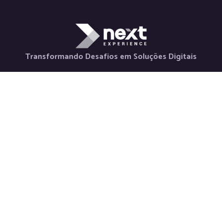
Transformando Desafios em Soluções Digitais
Holding
Serviços
Contato
Nova Horizon
Desenvolvimento
+55 48 98880-
La Via Itália
de Aplicativos
3847
Saluto Social
Desenvolvimento
contato@nextexper
Next Labs
Web
Newsletter
Weeby Space
Desenvolvimento
Inscreva-se para