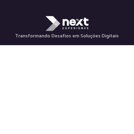
Transformando Desafios em Soluções Digitais
Holding
Serviços
Contato
Nova Horizon
Desenvolvimento
+55 48 98880-
La Via Itália
de Aplicativos
3847
Saluto Social
Desenvolvimento
contato@nextexper
Next Labs
Web
Newsletter
Weeby Space
Desenvolvimento