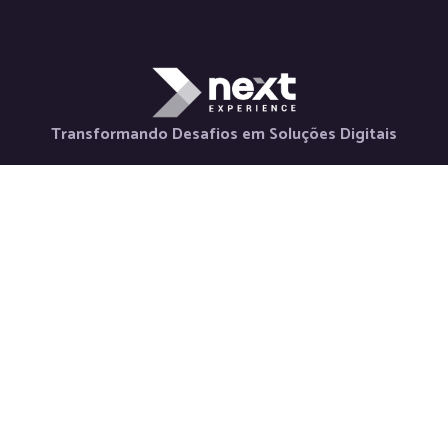
Transformando Desafios em Soluções Digitais
Holding
Serviços
Contato
Nova Horizon
Desenvolvimento
+55 48 98880-
La Via Itália
de Aplicativos
3847
Saluto Social
Desenvolvimento
contato@nextexper
Next Labs
Web
Newsletter
Weeby Space
Desenvolvimento