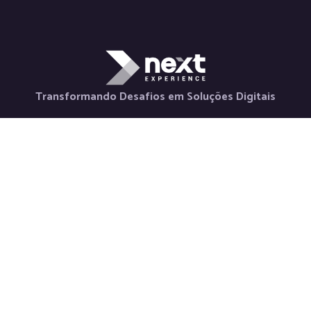
Transformando Desafios em Soluções Digitais
Holding
Serviços
Contato
Nova Horizon
Desenvolvimento
+55 48 98880-
La Via Itália
de Aplicativos
3847
Saluto Social
Desenvolvimento
contato@nextexper
Next Labs
Web
Newsletter
Weeby Space
Desenvolvimento