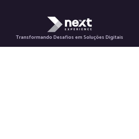
Transformando Desafios em Soluções Digitais
Holding
Serviços
Contato
Nova Horizon
Desenvolvimento
+55 48 98880-
La Via Itália
de Aplicativos
3847
Saluto Social
Desenvolvimento
contato@nextexper
Next Labs
Web
Newsletter
Weeby Space
Desenvolvimento